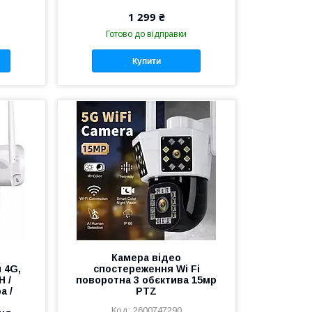
1 299 ₴
Готово до відправки
Купити
Камера відео
 4G,
спостереження Wi Fi
 /
поворотна 3 обєктива 15мр
а /
РTZ
а
2600747290