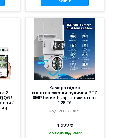
Купити
Камера відео
 з 2
спостереження вулична PTZ
QQ6 /
8MP Icsee + карта пам'яті на
ення /
128 Гб
лиці
2600743071
1 999 ₴
Готово до відправки