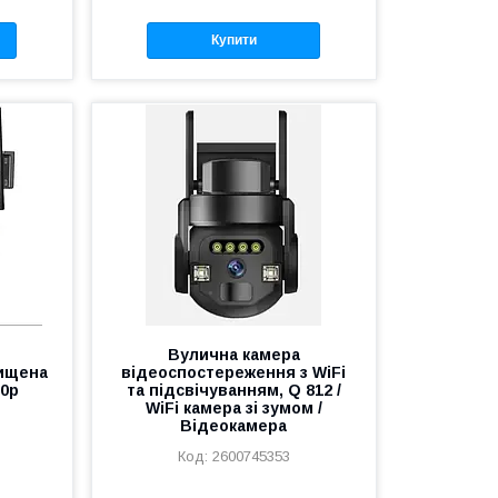
Купити
Вулична камера
хищена
відеоспостереження з WiFi
80p
та підсвічуванням, Q 812 /
WiFi камера зі зумом /
Відеокамера
2600745353