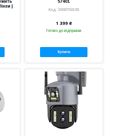
ежить
57401
Лінзи |
2600750193
1 399 ₴
Готово до відправки
Купити