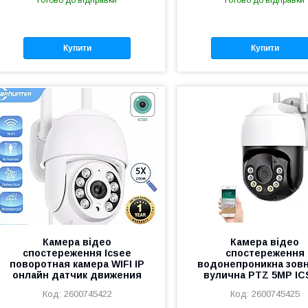
Купити
Купити
Камера відео
Камера відео
спостереження Icsee
спостереження
поворотная камера WIFI IP
водонепроникна зов
онлайн датчик движения
вулична PTZ 5MP I
2600745422
2600745425