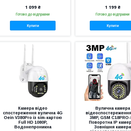
1 099 ₴
1 199 ₴
Готово до відправки
Готово до відправки
Купити
Купити
Камера відео
Вулична камера
спостереження вулична 4G
відеоспостереження
Оein V380Pro із sim-картою
3MP, GSM C18PRO-H
Full HD 1080P,
Поворотна IP камер
Водонепроникна
Зовнішня камер