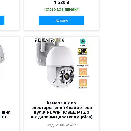
1 529 ₴
Готово до відправки
Купити
Камера відео
спостереження бездротова
нішня
вулична WiFi ICSEE PTZ з
CSEE
віддаленим доступом (біла)
2600745427