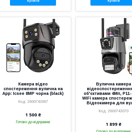
Купити
Купити
Камера відео
Вулична камера
спостереження вулична на
відеоспостереження
App: Icsee 8MP чорна (black)
об'єктивами 4Мп, P11-
WiFi камера спостереж
2600743067
Відеокамера для ву
2600743070
1 500 ₴
Готово до відправки
1 899 ₴
Готово до відправки