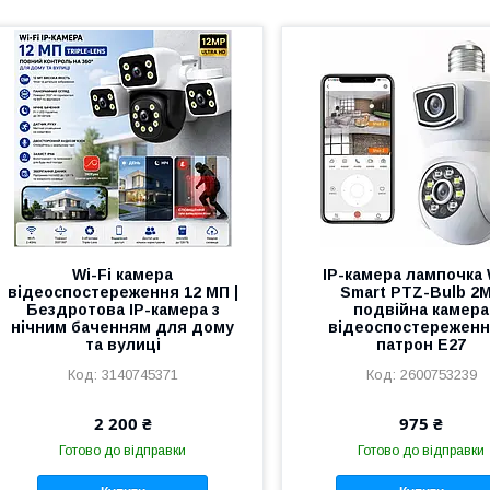
Wi-Fi камера
IP-камера лампочка 
відеоспостереження 12 МП |
Smart PTZ-Bulb 2
Бездротова IP-камера з
подвійна камера
нічним баченням для дому
відеоспостереженн
та вулиці
патрон Е27
3140745371
2600753239
2 200 ₴
975 ₴
Готово до відправки
Готово до відправки