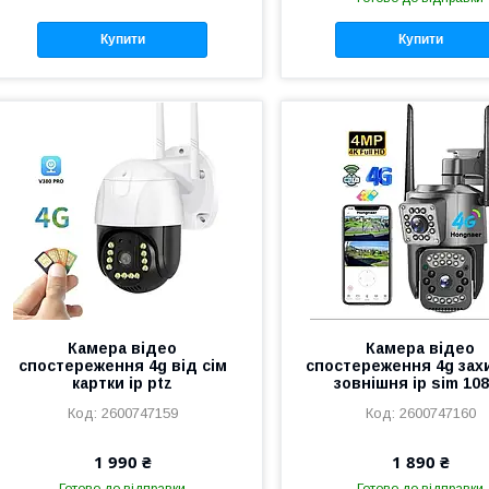
Купити
Купити
Камера відео
Камера відео
спостереження 4g від сім
спостереження 4g за
картки ip ptz
зовнішня ip sim 10
2600747159
2600747160
1 990 ₴
1 890 ₴
Готово до відправки
Готово до відправки