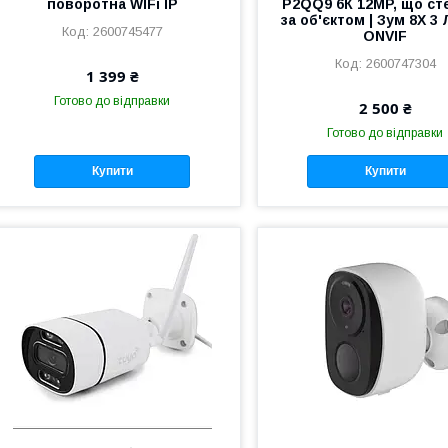
поворотна WIFi IP
P2QQ9 6К 12MP, що ст
за об'єктом | Зум 8Х 3 
2600745477
ONVIF
2600747304
1 399 ₴
Готово до відправки
2 500 ₴
Готово до відправки
Купити
Купити