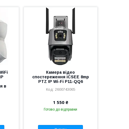
WiFi
Камера відео
MP
спостереження iCSEE 8mp
PTZ IP Wi-Fi P11-QQ6
я в
2600743065
1 550 ₴
Готово до відправки