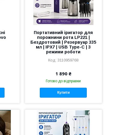
сні
Портативний іригатор для
ovo
порожнини рота LP221 |
Бездротовий | Резервуар 335
мл | IPX7 | USB Type-C | 3
режими роботи
3110959768
1 890 ₴
Готово до відправки
Купити