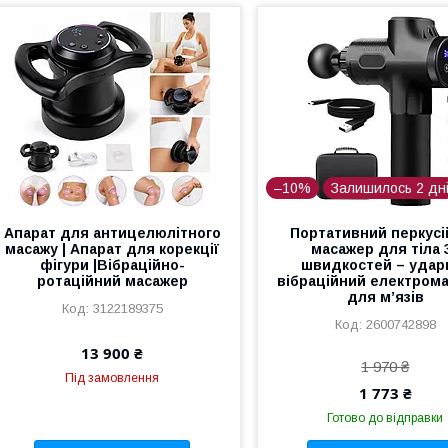
–10%
Залишилось 2 дн
Апарат для антицелюлітного
Портативний перкусі
масажу | Апарат для корекції
масажер для тіла 
фігури |Вібраційно-
швидкостей – удар
ротаційний масажер
вібраційний електром
для м’язів
3122189375
2600742898
13 900 ₴
1 970 ₴
Під замовлення
1 773 ₴
Готово до відправки