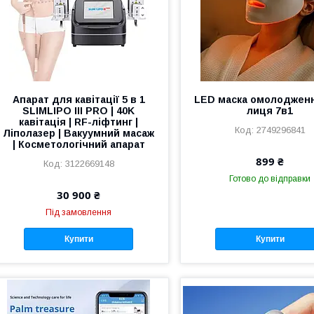
Апарат для кавітації 5 в 1
LED маска омолоджен
SLIMLIPO III PRO | 40K
лиця 7в1
кавітація | RF-ліфтинг |
2749296841
Ліполазер | Вакуумний масаж
| Косметологічний апарат
899 ₴
3122669148
Готово до відправки
30 900 ₴
Під замовлення
Купити
Купити