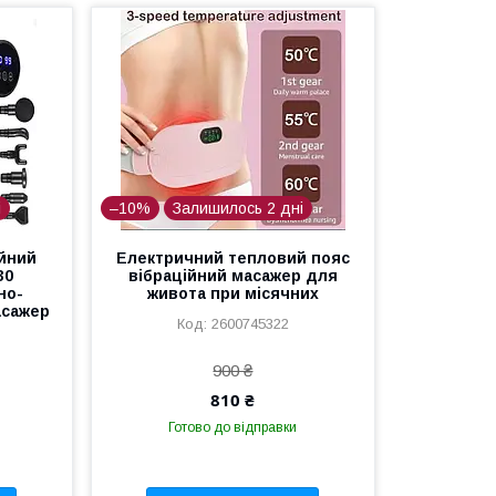
і
–10%
Залишилось 2 дні
йний
Електричний тепловий пояс
30
вібраційний масажер для
но-
живота при місячних
асажер
2600745322
900 ₴
810 ₴
Готово до відправки