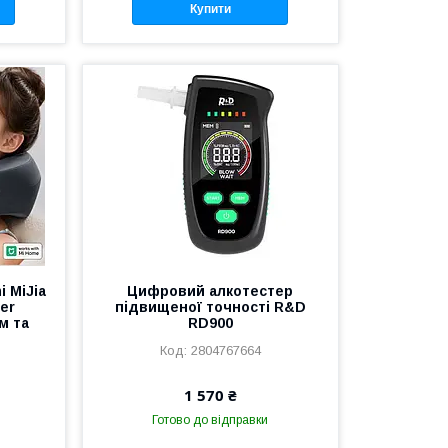
Купити
 MiJia
Цифровий алкотестер
er
підвищеної точності R&D
м та
RD900
2804767664
1 570 ₴
Готово до відправки