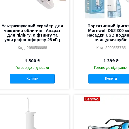
Ультразвуковий скрабер для
Портативний ірига
чищення обличчя | Апарат
Mornwell D52 300 м
для пілінгу, ліфтингу та
насадки USB водя
ультрафонофорезу 28 кГц
очищувач зубів
2986599988
2999587785
1 500 ₴
1 399 ₴
Готово до відправки
Готово до відправки
Купити
Купити