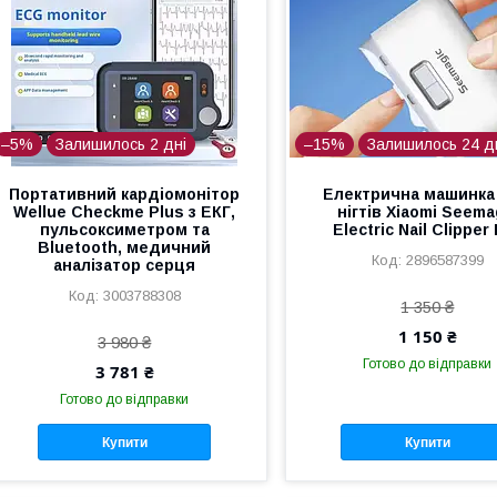
–5%
Залишилось 2 дні
–15%
Залишилось 24 д
Портативний кардіомонітор
Електрична машинка
Wellue Checkme Plus з ЕКГ,
нігтів Xiaomi Seema
пульсоксиметром та
Electric Nail Clipper
Bluetooth, медичний
2896587399
аналізатор серця
3003788308
1 350 ₴
1 150 ₴
3 980 ₴
Готово до відправки
3 781 ₴
Готово до відправки
Купити
Купити