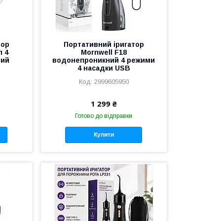
тор
Портативний іригатор
л 4
Mornwell F18
ний
водонепроникний 4 режими
4 насадки USB
2999605950
1 299 ₴
Готово до відправки
Купити