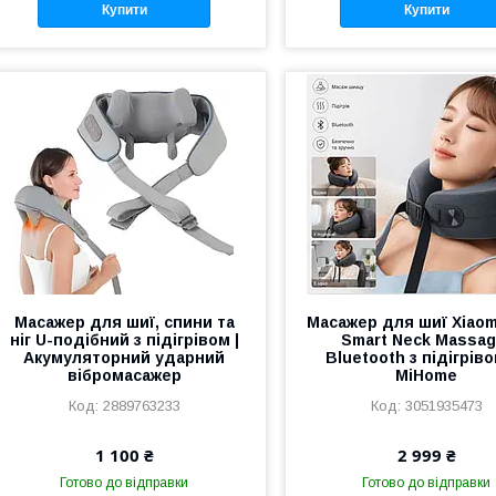
Купити
Купити
Масажер для шиї, спини та
Масажер для шиї Xiaomi
ніг U-подібний з підігрівом |
Smart Neck Massag
Акумуляторний ударний
Bluetooth з підігріво
вібромасажер
MiHome
2889763233
3051935473
1 100 ₴
2 999 ₴
Готово до відправки
Готово до відправки