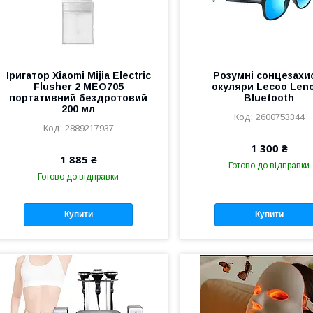
Іригатор Xiaomi Mijia Electric
Розумні сонцезахи
Flusher 2 MEO705
окуляри Lecoo Len
портативний бездротовий
Bluetooth
200 мл
2600753344
2889217937
1 300 ₴
1 885 ₴
Готово до відправки
Готово до відправки
Купити
Купити