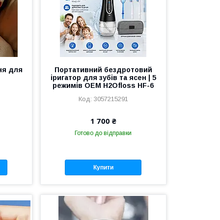
ня для
Портативний бездротовий
іригатор для зубів та ясен | 5
режимів OEM H2Ofloss HF-6
3057215291
1 700 ₴
Готово до відправки
Купити