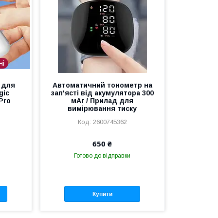
ні
 для
Автоматичний тонометр на
gic
зап'ясті від акумулятора 300
 Pro
мАг / Прилад для
вимірювання тиску
2600745362
650 ₴
Готово до відправки
Купити