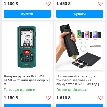
1 100
1 450
₴
₴
Купити
Купити
Лазерна рулетка INKERSI
Портативний апарат для
KE50 — точний далекомір 50
точкового зварювання
м
акумуляторів 5000 мА·год |
Spot Welder | Для 18650,
Готово до відправки
Готово до відправки
21700, 26650 | 5 режимів
потужност
1 150
1 619
₴
₴