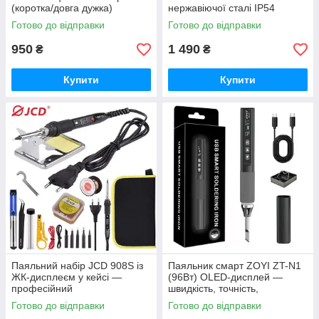
(коротка/довга дужка)
нержавіючої сталі IP54
Готово до відправки
Готово до відправки
950
1 490
₴
₴
Купити
Купити
Паяльний набір JCD 908S із
Паяльник смарт ZOYI ZT-N1
ЖК-дисплеєм у кейсі —
(96Вт) OLED-дисплей —
професійний
швидкість, точність,
терморегульований паяльник
портативність
Готово до відправки
Готово до відправки
80 Вт