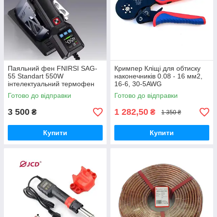
Паяльний фен FNIRSI SAG-
Кримпер Кліщі для обтиску
55 Standart 550W
наконечників 0.08 - 16 мм2,
інтелектуальний термофен
16-6, 30-5AWG
100–450°C, 20 швидкостей,
Готово до відправки
Готово до відправки
LCD дисплей
3 500
1 282,50
₴
₴
1 350 ₴
Купити
Купити