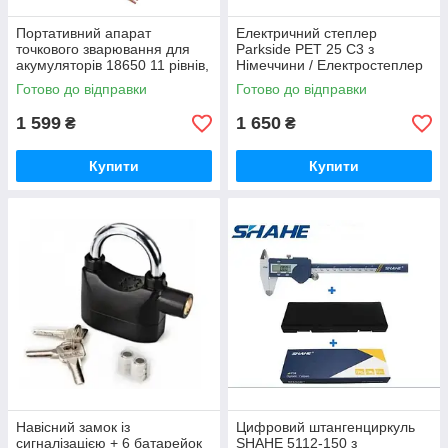
Портативний апарат
Електричний степлер
точкового зварювання для
Parkside PET 25 C3 з
акумуляторів 18650 11 рівнів,
Німеччини / Електростеплер
міні спот-зварювач для
мережевий 70 Вт
Готово до відправки
Готово до відправки
нікелевих стрічок
1 599
1 650
₴
₴
Купити
Купити
Навісний замок із
Цифровий штангенциркуль
сигналізацією + 6 батарейок
SHAHE 5112-150 з