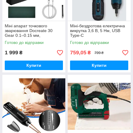
Міні апарат точкового
Міні-бездротова електрична
зварювання Docreate 30
викрутка 3,6 В, 5 Нм, USB
Gear 0.1–0.15 мм,
Type-C
портативний спот-зварювач
Готово до відправки
Готово до відправки
для нікелевих стрічок, чорний
1 999
759,05
₴
₴
799 ₴
Купити
Купити