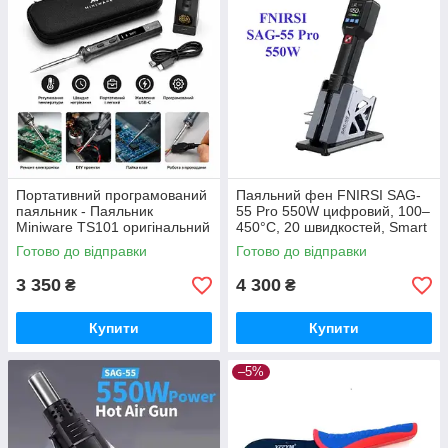
Портативний програмований
Паяльний фен FNIRSI SAG-
паяльник - Паяльник
55 Pro 550W цифровий, 100–
Miniware TS101 оригінальний
450°C, 20 швидкостей, Smart
+ кейс | TS-101
Sleep
Готово до відправки
Готово до відправки
3 350
4 300
₴
₴
Купити
Купити
–5%