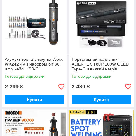
Акумуляторна викрутка Worx
Портативний паяльник
WX242 4V з набором біт 30
ALIENTEK T80P 100W OLED
шт у кейсі USB-C
Type-C швидкий нагрів
регулювання температури
Готово до відправки
Готово до відправки
комплект з жалами
2 299
2 430
₴
₴
Купити
Купити