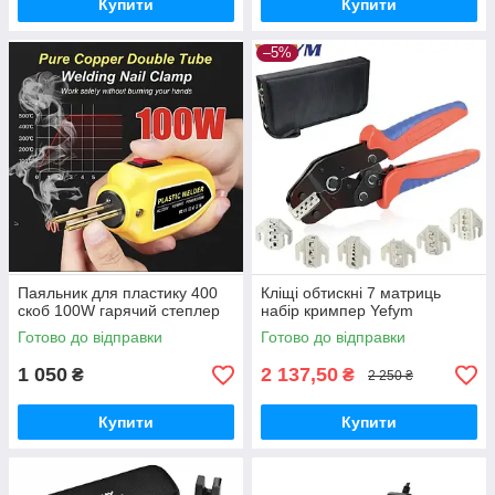
Купити
Купити
–5%
Паяльник для пластику 400
Кліщі обтискні 7 матриць
скоб 100W гарячий степлер
набір кримпер Yefym
Готово до відправки
Готово до відправки
1 050
2 137,50
₴
₴
2 250 ₴
Купити
Купити