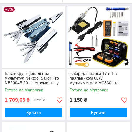
–5%
Багатофункціональний
Набір для пайки 17 в 1 з
мультитул Nextool Sailor Pro
паяльником 60W,
NE20045 20+ інструментів у
мультиметром VC830L та
компактному корпусі
інструментами у кейсі
Готово до відправки
Готово до відправки
1 709,05
1 150
₴
₴
1 799 ₴
Купити
Купити