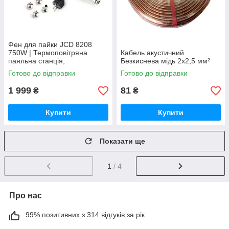
Фен для пайки JCD 8208
750W | Термоповітряна
Кабель акустичний
паяльна станція,
Безкиснева мідь 2x2,5 мм²
регулювання температури
Готово до відправки
Готово до відправки
100–480°C
1 999
81
₴
₴
Купити
Купити
Показати ще
1
/ 4
Про нас
99% позитивних з 314 відгуків за рік