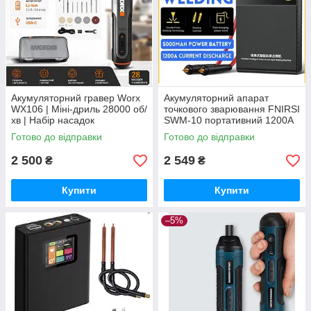
Акумуляторний гравер Worx
Акумуляторний апарат
WX106 | Міні-дриль 28000 об/
точкового зварювання FNIRSI
хв | Набір насадок
SWM-10 портативний 1200A
для акумуляторів
Готово до відправки
Готово до відправки
2 500
2 549
₴
₴
Купити
Купити
–5%