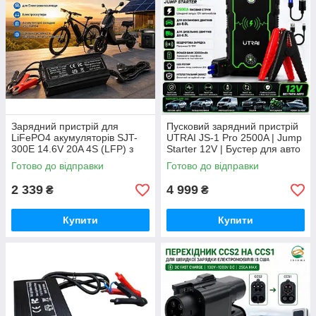
Зарядний пристрій для
Пусковий зарядний пристрій
LiFePO4 акумуляторів SJT-
UTRAI JS-1 Pro 2500A | Jump
300E 14.6V 20A 4S (LFP) з
Starter 12V | Бустер для авто
активним охолодженням
| Power Bank з бездротовою
Готово до відправки
Готово до відправки
зарядкою
2 339
4 999
₴
₴
Купити
Купити