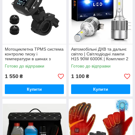
Мотоциклетна TPMS система
Автомобільні ДХВ та дальнє
контролю тиску і
світло | Світлодіодні лампи
температури в шинах з
H15 90W 6000K | Комплект 2
бездротовими датчиками
шт
Готово до відправки
Готово до відправки
1 550
1 100
₴
₴
Купити
Купити