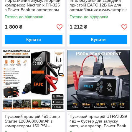
Портативний акумуляторний
Інтелектуальний зарядний
компресор Nectronix PR-325
пристрій EAFC 12В 6А для
з Power Bank та автостопом
автомобільних акумуляторів з
дисплеєм та захистом
Готово до відправки
Готово до відправки
1 800
1 212
₴
₴
Купити
Купити
Пусковий пристрій 4в1 Jump
Пусковий пристрій UTRAI JS9
Starter 1200A 8000mAh з
4в1 – бустер для запуску
компресором 150 PSI –
авто, компресор, Power Bank
бустер для запуску
та LED-ліхтар