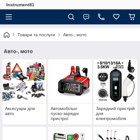
Instrument81
Товари та послуги
Авто-, мото
Авто-, мото
Аксесуари для
Автомобільні
Зарядний пристрій
авто
пуско-зарядні
для
пристрої
електромобіля