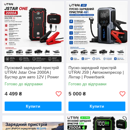
Пусковий зарядний пристрій
Пуско-зарядний пристрій
UTRAI Jstar One 2000A |
UTRAI JS9 | Автокомпресор |
Бустер для авто 12V | Power
Ліхтар | Powerbank
Bank | Запуск бензинових і
Готово до відправки
Готово до відправки
дизельних двигунів
4 499
5 000
₴
₴
Купити
Купити