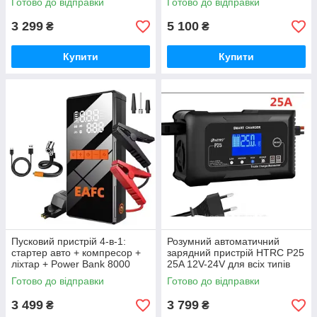
Готово до відправки
Готово до відправки
автомобіля, Power Bank і LED
ліхтар
3 299
5 100
₴
₴
Купити
Купити
Пусковий пристрій 4-в-1:
Розумний автоматичний
стартер авто + компресор +
зарядний пристрій HTRC P25
ліхтар + Power Bank 8000
25A 12V-24V для всіх типів
mAh
акумуляторів Lithium AGM
Готово до відправки
Готово до відправки
GEL LiFePO4
3 499
3 799
₴
₴