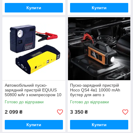
Купити
Купити
Автомобільний пуско-
Пуско-зарядний пристрій
зарядний пристрій EQUUS
Hoco QS4 4в1 10000 mAh
50800 мАг з компресором 10
бустер для авто з
бар
компресором, Power Bank та
Готово до відправки
Готово до відправки
LED ліхтарем (800A)
2 099
3 350
₴
₴
Купити
Купити