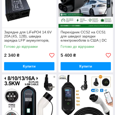
Зарядне для LiFePO4 14.6V
Перехідник CCS2 на CCS1
20A (4S, 12В), швидка
для швидкої зарядки
зарядка LFP акумуляторів,
електромобілів із США | DC
CC-CV
Fast Charge | Адаптер CCS
Готово до відправки
Готово до відправки
Combo 2 → CCS Combo 1
2 340
5 400
₴
₴
Купити
Купити