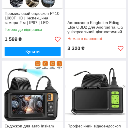
Промисловий ендоскоп P410
1080P HD | Інспекційна
камера 2 м | IP67 | LED-
Автосканер Kingbolen Ediag
підсвітка | LCD-дисплей |
Elite OBD2 для Android та iOS
Готово до відправки
Ендоскоп для авто та труб
універсальний діагностичний
адаптер для авто
1 599
Немає в наявності
₴
3 320
₴
Купити
Ендоскоп для авто Inskam
Професійний відеоендоскоп