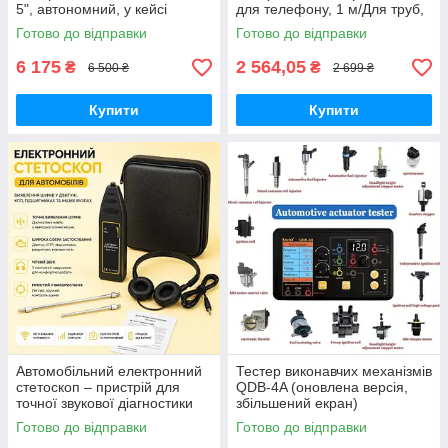
5", автономний, у кейсі
для телефону, 1 м/Для труб,
авто, СТО
Готово до відправки
Готово до відправки
6 175
2 564,05
₴
₴
6 500 ₴
2 699 ₴
Купити
Купити
Автомобільний електронний
Тестер виконавчих механізмів
стетоскоп – пристрій для
QDB-4A (оновлена версія,
точної звукової діагностики
збільшений екран)
вузлів автомобіля
Готово до відправки
Готово до відправки