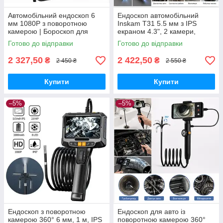
Автомобільний ендоскоп 6
Ендоскоп автомобільний
мм 1080P з поворотною
Inskam T31 5.5 мм з IPS
камерою | Бороскоп для
екраном 4.3", 2 камери,
Android та iPhone
1080P для діагностики авто
Готово до відправки
Готово до відправки
2 327,50
2 422,50
₴
₴
2 450 ₴
2 550 ₴
Купити
Купити
–5%
–5%
Ендоскоп з поворотною
Ендоскоп для авто із
камерою 360° 6 мм, 1 м, IPS
поворотною камерою 360°