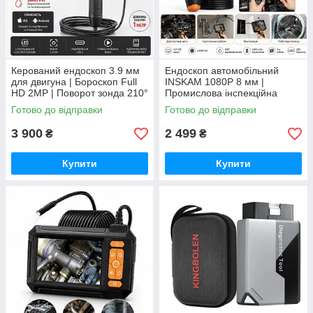
Керований ендоскоп 3.9 мм
Ендоскоп автомобільний
для двигуна | Бороскоп Full
INSKAM 1080P 8 мм |
HD 2MP | Поворот зонда 210°
Промислова інспекційна
| Android/iPhone | IP67
камера | 4.3" IPS екран | IP67
Готово до відправки
Готово до відправки
| Акумулятор | Кабель 5 м
3 900
2 499
₴
₴
Купити
Купити