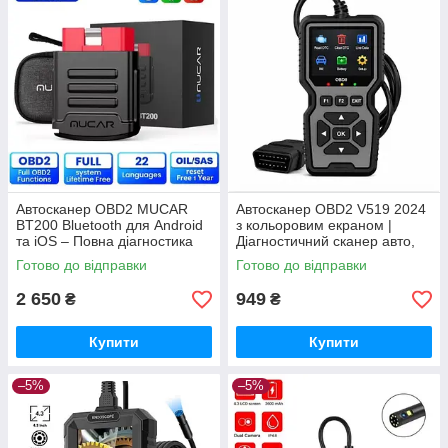
Автосканер OBD2 MUCAR
Автосканер OBD2 V519 2024
BT200 Bluetooth для Android
з кольоровим екраном |
та iOS – Повна діагностика
Діагностичний сканер авто,
авто | ABS, SRS, Engine |
читання та скидання помилок
Готово до відправки
Готово до відправки
Читання та скидання
помилок
2 650
949
₴
₴
Купити
Купити
–5%
–5%