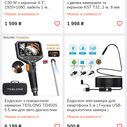
C30-M з екраном 4.3",
з двома камерами та
1920×1080, кабель 1 м,
екраном KST T31, 2 м, 8 мм
камера 8 мм, IP67, з
Немає в наявності
Немає в наявності
комплектом насадок
1 599
1 998
₴
₴
Ендоскоп з поворотною
Ендоскоп міні-камера для
камерою TESLONG TD450S
смартфона 5 м | Гнучка USB-
5.5 мм для авто-діагностики
ендоскопічна камера |
Бороскоп
Немає в наявності
Немає в наявності
6 199
500
₴
₴