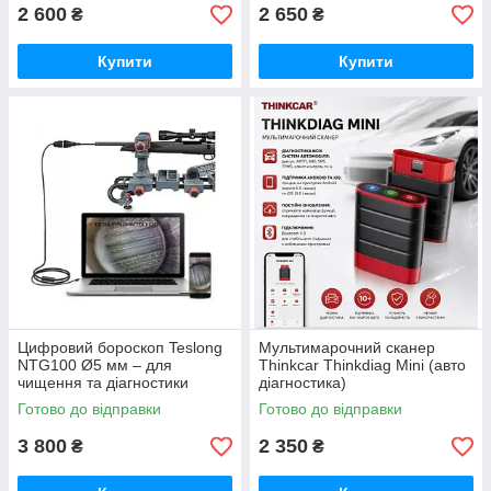
2 600
2 650
₴
₴
Купити
Купити
Цифровий бороскоп Teslong
Мультимарочний сканер
NTG100 Ø5 мм – для
Thinkcar Thinkdiag Mini (авто
чищення та діагностики
діагностика)
стовбура зброї калібру 20 і
Готово до відправки
Готово до відправки
вище
3 800
2 350
₴
₴