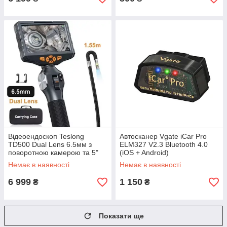
Відеоендоскоп Teslong
Автосканер Vgate iCar Pro
TD500 Dual Lens 6.5мм з
ELM327 V2.3 Bluetooth 4.0
поворотною камерою та 5"
(iOS + Android)
екраном — професійний Full
Немає в наявності
Немає в наявності
HD
6 999
1 150
₴
₴
Показати ще