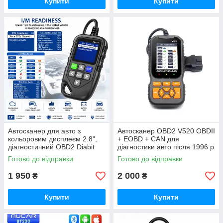
Купити
Купити
Автосканер для авто з
Автосканер OBD2 V520 OBDII
кольоровим дисплеєм 2.8",
+ EOBD + CAN для
діагностичний OBD2 Diabit
діагностики авто після 1996 р
YM119, читання та скидання
Читання та скидання
Готово до відправки
Готово до відправки
помилок Check Engine
помилок
1 950
2 000
₴
₴
Купити
Купити