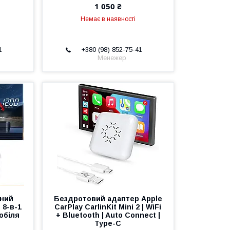
1 050 ₴
Немає в наявності
1
+380 (98) 852-75-41
Менежер
йний
Бездротовий адаптер Apple
 8-в-1
CarPlay CarlinKit Mini 2 | WiFi
обіля
+ Bluetooth | Auto Connect |
Type-C