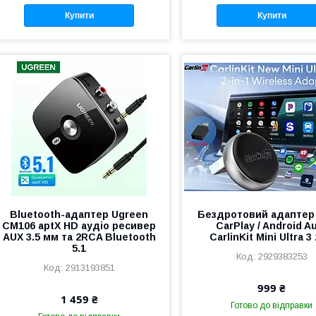
Купити
Купити
Bluetooth-адаптер Ugreen
Бездротовий адаптер
CM106 aptX HD аудіо ресивер
CarPlay / Android A
AUX 3.5 мм та 2RCA Bluetooth
CarlinKit Mini Ultra 3 
5.1
2929383253
2913193851
999 ₴
1 459 ₴
Готово до відправки