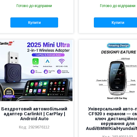
Готово до відправки
Готово до відправки
Купити
Купити
Бездротовий автомобільний
Універсальний авто-
адаптер Carlinkit | CarPlay |
CF920 з екраном — с
Android Auto
ключ дистанційно
керування для
2929676112
Audi/BMW/Kia/Hyundai
2834931102