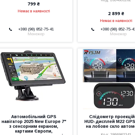
799 ₴
Немає в наявності
2 899 ₴
Немає в наявності
+380 (98) 852-75-41
+380 (98) 852-75-4
Менежер
Менежер
Автомобільний GPS
Спідометр проекці
навігатор 2025 New Europe 7"
HUD-дисплей M22 GPS
з сенсорним екраном,
на лобове скло автом
картами Європи,
2866962341