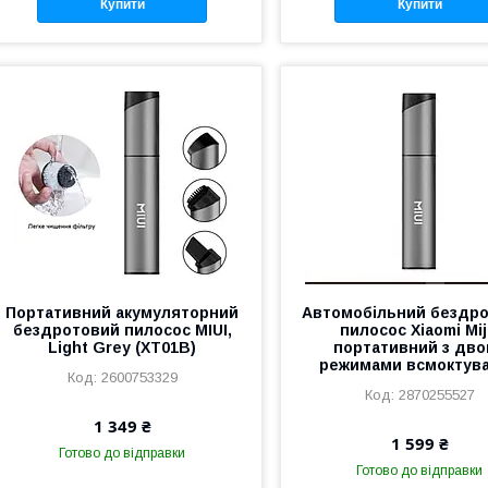
Купити
Купити
Портативний акумуляторний
Автомобільний бездр
бездротовий пилосос MIUI,
пилосос Xiaomi Mij
Light Grey (XT01B)
портативний з дв
режимами всмоктув
2600753329
2870255527
1 349 ₴
1 599 ₴
Готово до відправки
Готово до відправки