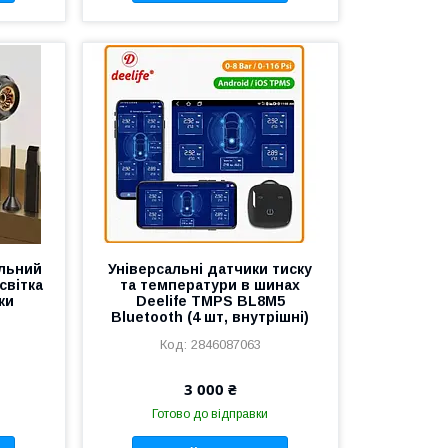
ільний
Універсальні датчики тиску
світка
та температури в шинах
ки
Deelife TMPS BL8M5
Bluetooth (4 шт, внутрішні)
2846087063
3 000 ₴
Готово до відправки