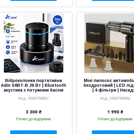
Віброколонка портативна
Міні пилосос автомоб
Adin S8BT-B 26 Вт | Bluetooth
бездротовий | LED під
акустика з потужним басом
| 4 фільтри | Насад
2600760837
2600760852
3 300 ₴
1 990 ₴
Готово до відправки
Готово до відправки