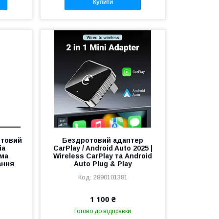
Купити
отовий
Бездротовий адаптер
ia
CarPlay / Android Auto 2025 |
ома
Wireless CarPlay та Android
ання
Auto Plug & Play
2890101381
1 100 ₴
Готово до відправки