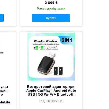
2 899 ₴
Готово до відправки
Купити
пульт
Бездротовий адаптер для
март-
Apple CarPlay і Android Auto
го
USB | 5G Wi-Fi + Bluetooth
2834956023
/Mazda