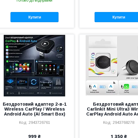
Готово до відправки
Купити
Купити
Бездротовий адаптер 2-в-1
Бездротовий адап
Wireless CarPlay / Wireless
Carlinkit Mini Ultra3 Wi
Android Auto (AI Smart Box)
CarPlay Android Auto A
2943726761
2943768278
999 ₴
1 350 ₴