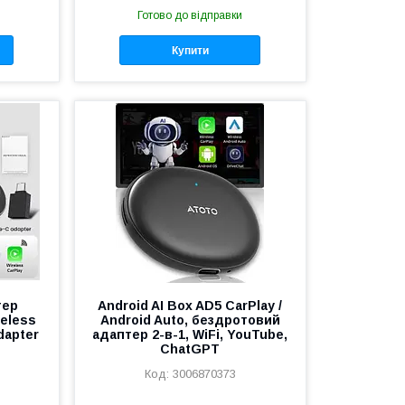
Готово до відправки
Купити
тер
Android AI Box AD5 CarPlay /
reless
Android Auto, бездротовий
dapter
адаптер 2-в-1, WiFi, YouTube,
ChatGPT
3006870373