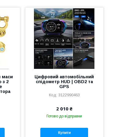
ч маси
Цифровий автомобільний
 з 2
спідометр HUD | OBD2 та
е
GPS
ятора
3122990463
2 010 ₴
Готово до відправки
Купити