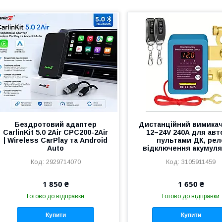
Бездротовий адаптер
Дистанційний вимика
CarlinKit 5.0 2Air CPC200-2Air
12–24V 240A для авто
| Wireless CarPlay та Android
пультами ДК, рел
Auto
відключення акумул
2929714070
3105911459
1 850 ₴
1 650 ₴
Готово до відправки
Готово до відправки
Купити
Купити