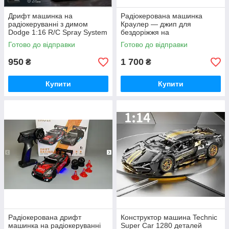
Дрифт машинка на
Радіокерована машинка
радіокеруванні з димом
Краулер — джип для
Dodge 1:16 R/C Spray System
бездоріжжя на
Drift
радіокеруванні
Готово до відправки
Готово до відправки
950
1 700
₴
₴
Купити
Купити
Радіокерована дрифт
Конструктор машина Technic
машинка на радіокеруванні
Super Car 1280 деталей