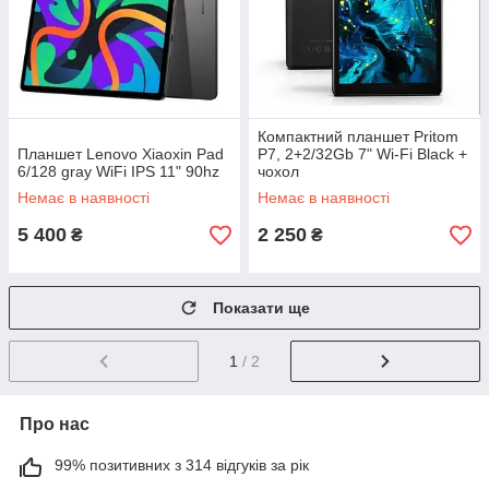
Компактний планшет Pritom
Планшет Lenovo Xiaoxin Pad
P7, 2+2/32Gb 7" Wi-Fi Black +
6/128 gray WiFi IPS 11" 90hz
чохол
Немає в наявності
Немає в наявності
5 400
2 250
₴
₴
Показати ще
1
/ 2
Про нас
99% позитивних з 314 відгуків за рік