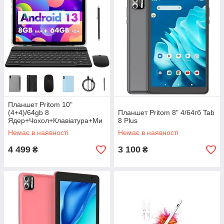
Планшет Pritom 10"
(4+4)/64gb 8
Планшет Pritom 8" 4/64гб Tab
Ядер+Чохол+Клавіатура+Ми
8 Plus
шка
Немає в наявності
Немає в наявності
4 499
3 100
₴
₴