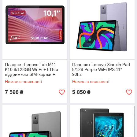
Планшет Lenovo Tab M11
Планшет Lenovo Xiaoxin Pad
K10 8/128GB Wi-Fi + LTE з
8/128 Purple WiFi IPS 11"
підтримкою SIM-картки +
90hz
чохол книжка + захисне скло
Немає в наявності
Немає в наявності
7 598
5 850
₴
₴