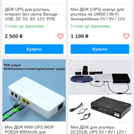
ДБЖ UPS для роутера,
Міні ДБЖ (UPS) корпус для
інтернет без світла Виходи
роутера на 18650 | Wi-Fi
USB, DC 5V, 9V, 12V, POE
безперебійник 5V / 9V / 12V
10400
Готово до відправки
Готово до відправки
2 500
1 199
₴
₴
Купити
Купити
Міні ДБЖ MINI UPS WGP
Міні ДБЖ для роутера
POE04 8000mAh для
DC1018L UPS 5V / 9V / 12V /