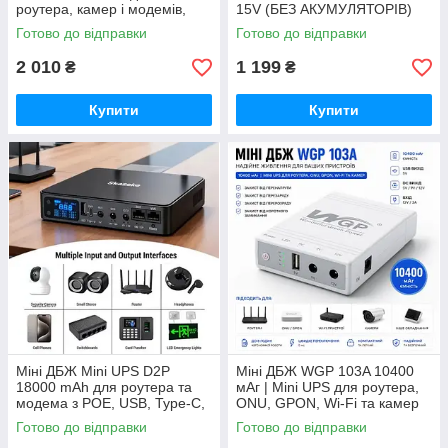
роутера, камер і модемів,
15V (БЕЗ АКУМУЛЯТОРІВ)
UPS 9V 12V USB POE
Готово до відправки
Готово до відправки
2 010
1 199
₴
₴
Купити
Купити
Міні ДБЖ Mini UPS D2P
Міні ДБЖ WGP 103A 10400
18000 mAh для роутера та
мАг | Mini UPS для роутера,
модема з POE, USB, Type-C,
ONU, GPON, Wi-Fi та камер
резервне живлення для
відеоспостереження
Готово до відправки
Готово до відправки
інтернету