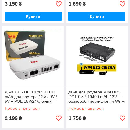
3 150
1 690
₴
₴
Купити
Купити
ДБЖ UPS DC1018P 10000
ДБЖ для роутера Mini UPS
mAh для роутера 12V / 9V /
DC1018P 10400 mAh 12V —
5V + POE 15V/24V, білий —
безперебійне живлення Wi-Fi
безперебійне живлення Wi-Fi
маршрутизатора
Немає в наявності
Немає в наявності
маршрутизатора
2 199
1 750
₴
₴