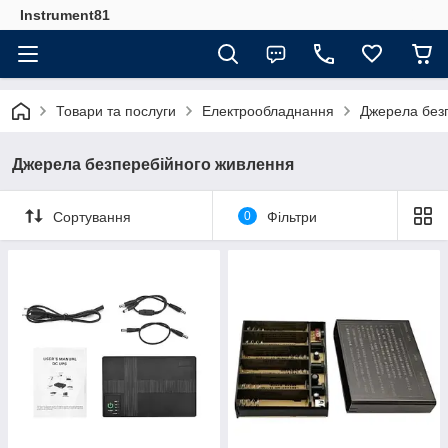
Instrument81
Товари та послуги
Електрообладнання
Джерела без
Джерела безперебійного живлення
Сортування
0
Фільтри