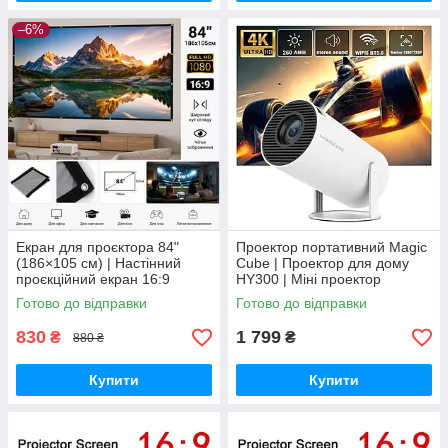
–6%
Екран для проєктора 84"
Проектор портативний Magic
(186×105 см) | Настінний
Cube | Проектор для дому
проєкційний екран 16:9
HY300 | Міні проектор
Android 11| Портативний
Готово до відправки
Готово до відправки
проектор
830
1 799
₴
₴
880 ₴
Купити
Купити