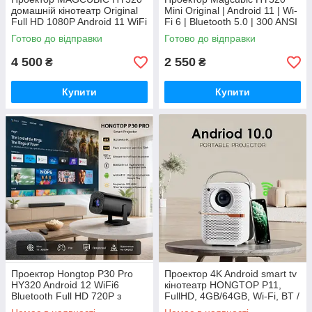
домашній кінотеатр Original
Mini Original | Android 11 | Wi-
Full HD 1080P Android 11 WiFi
Fi 6 | Bluetooth 5.0 | 300 ANSI
6 Bluetooth 5.0 Smart
| Підтримка 4K
Готово до відправки
Готово до відправки
Projector
4 500
2 550
₴
₴
Купити
Купити
Проектор Hongtop P30 Pro
Проектор 4K Android smart tv
HY320 Android 12 WiFi6
кінотеатр HONGTOP P11,
Bluetooth Full HD 720P з
FullHD, 4GB/64GB, Wi-Fi, BT /
підтримкою 4K
Transpeed P10