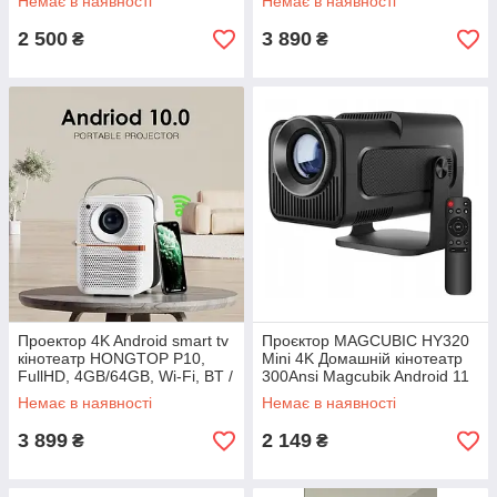
Немає в наявності
Немає в наявності
2 500
3 890
₴
₴
Проектор 4K Android smart tv
Проєктор MAGCUBIC HY320
кінотеатр HONGTOP P10,
Mini 4K Домашній кінотеатр
FullHD, 4GB/64GB, Wi-Fi, BT /
300Ansi Magcubik Android 11
Transpeed P10
Немає в наявності
Немає в наявності
3 899
2 149
₴
₴