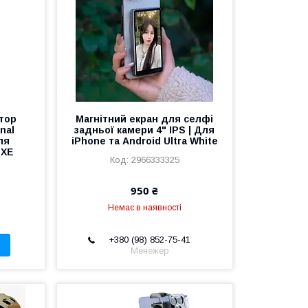
атор
Магнітний екран для селфі
nal
задньої камери 4" IPS | Для
ля
iPhone та Android Ultra White
 XE
2966333325
950 ₴
Немає в наявності
+380 (98) 852-75-41
Менежер