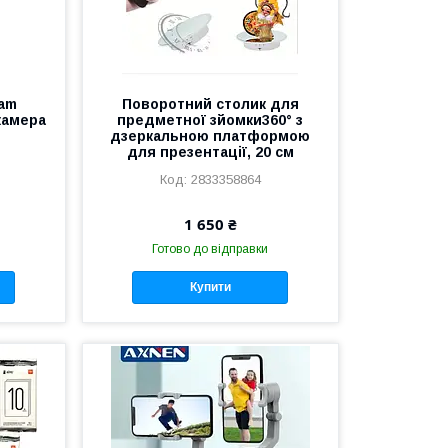
am
Поворотний столик для
камера
предметної зйомки360° з
дзеркальною платформою
для презентації, 20 см
2833358864
1 650 ₴
Готово до відправки
Купити