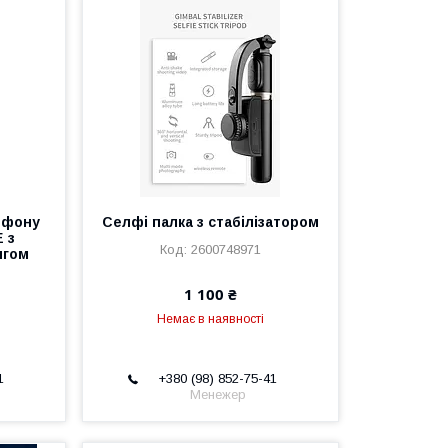
ефону
Селфі палка з стабілізатором
 з
2600748971
нгом
1 100 ₴
Немає в наявності
1
+380 (98) 852-75-41
Менежер