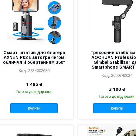
Смарт-штатив для блогера
Трехосний стабіліз
AXNEN P02 з автотрекінгом
AOCHUAN Professio
обличчя й обертанням 360°
Gimbal Stabilizer д
Smartphone SMART
2834002680
2600743024
1 485 ₴
3 100 ₴
Готово до відправки
Готово до відправки
Купити
Купити