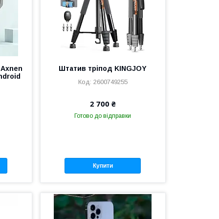
 Axnen
Штатив тріпод KINGJOY
ndroid
2600749255
2 700 ₴
Готово до відправки
Купити