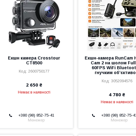
Екшн камера Crosstour
Екшн-камера RunCam 
CT8500
Cam 2 на шолом Ful
60FPS WiFi Bluetoot
2600750177
гнучким об’єктив
3052094576
2 650 ₴
Немає в наявності
4 780 ₴
Немає в наявності
+380 (98) 852-75-41
+380 (98) 852-75-4
Менежер
Менежер