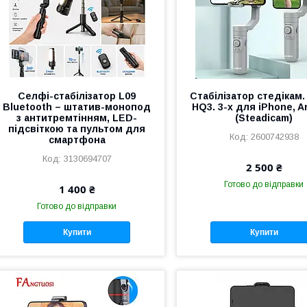
Селфі-стабілізатор L09
Стабілізатор стедікам.
Bluetooth – штатив-монопод
HQ3. 3-x для іPhone, A
з антитремтінням, LED-
(Steadicam)
підсвіткою та пультом для
2600742938
смартфона
3130694707
2 500 ₴
Готово до відправки
1 400 ₴
Готово до відправки
Купити
Купити