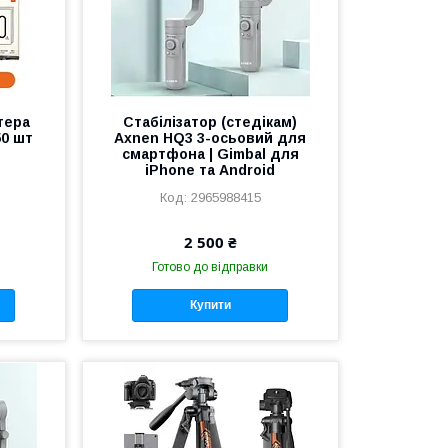
тера
Стабілізатор (стедікам)
50 шт
Axnen HQ3 3-осьовий для
смартфона | Gimbal для
iPhone та Android
2965988415
2 500 ₴
Готово до відправки
Купити