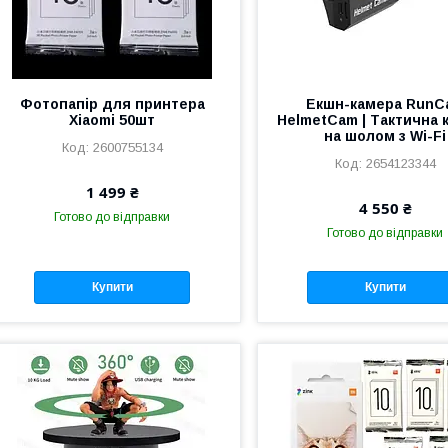
Фотопапір для принтера
Екшн-камера RunC
Xiaomi 50шт
HelmetCam | Тактична 
на шолом з Wi-Fi
2600755134
2654123344
1 499 ₴
4 550 ₴
Готово до відправки
Готово до відправки
Купити
Купити