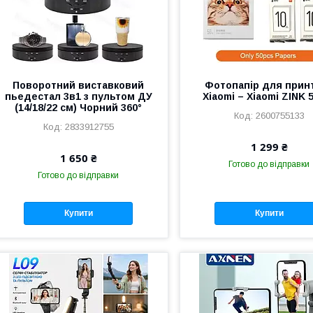
Поворотний виставковий
Фотопапір для прин
пьедестал 3в1 з пультом ДУ
Xiaomi – Xiaomi ZINK 
(14/18/22 см) Чорний 360°
2600755133
2833912755
1 299 ₴
1 650 ₴
Готово до відправки
Готово до відправки
Купити
Купити