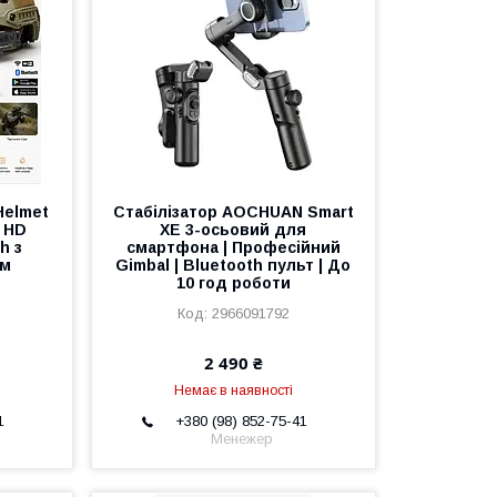
Helmet
Стабілізатор AOCHUAN Smart
l HD
XE 3-осьовий для
h з
смартфона | Професійний
ом
Gimbal | Bluetooth пульт | До
10 год роботи
2966091792
2 490 ₴
Немає в наявності
1
+380 (98) 852-75-41
Менежер