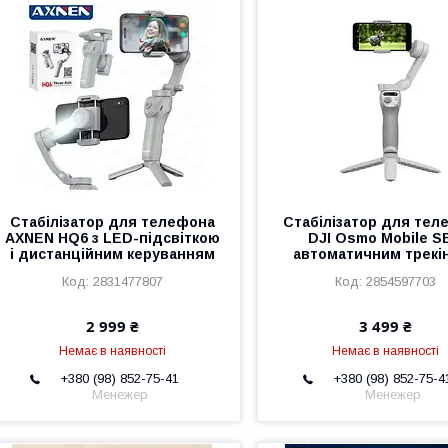
Стабілізатор для телефона
Стабілізатор для тел
AXNEN HQ6 з LED-підсвіткою
DJI Osmo Mobile SE
і дистанційним керуванням
автоматичним трекі
2831477807
2854597703
2 999 ₴
3 499 ₴
Немає в наявності
Немає в наявності
+380 (98) 852-75-41
+380 (98) 852-75-4
Менежер
Менежер