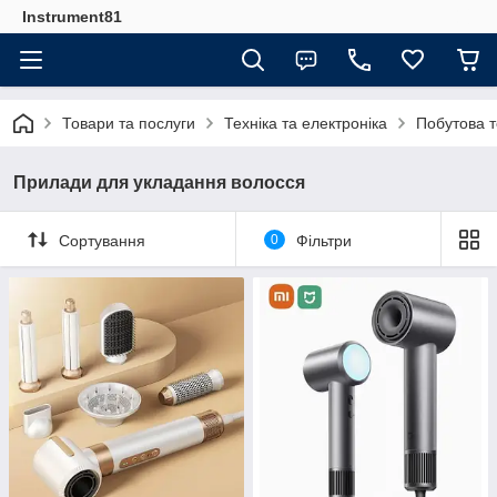
Instrument81
Товари та послуги
Техніка та електроніка
Побутова т
Прилади для укладання волосся
Сортування
0
Фільтри