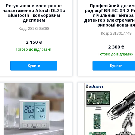
Регульоване електронне
Професійний дозим
навантаження Atorch DL24 з
радіації BR-9C-XR-3 P
Bluetooth і кольоровим
лічильник Гейгера 
дисплеєм
детектор електромагн
випромінювання
2818265388
2813017749
2 150 ₴
2 300 ₴
Готово до відправки
Готово до відправки
Купити
Купити