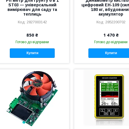
Рh метр для ґрунту 6 в 1
Динамометр кистьо
ST03 — універсальний
цифровий EH-109 (сил
вимірювач для саду та
180 кг, вбудовани
теплиць
акумулятор
2827003142
2852200702
850 ₴
1 470 ₴
Готово до відправки
Готово до відправки
Купити
Купити