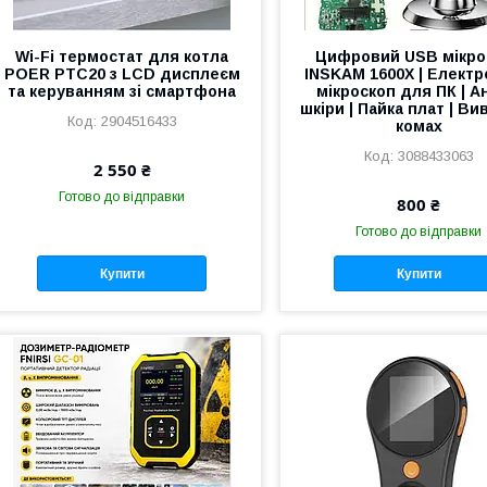
Wi-Fi термостат для котла
Цифровий USB мікро
POER PTC20 з LCD дисплеєм
INSKAM 1600X | Елект
та керуванням зі смартфона
мікроскоп для ПК | А
шкіри | Пайка плат | В
2904516433
комах
3088433063
2 550 ₴
Готово до відправки
800 ₴
Готово до відправки
Купити
Купити