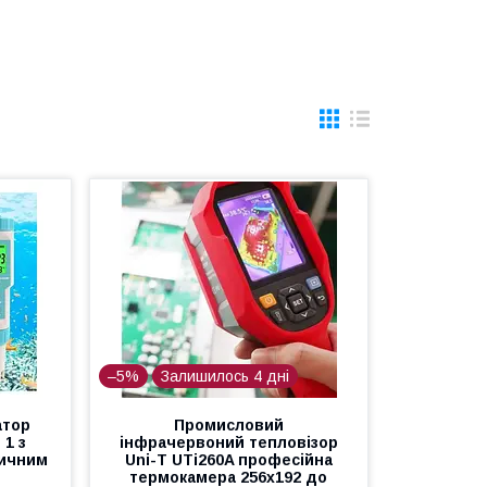
–5%
Залишилось 4 дні
атор
Промисловий
 1 з
інфрачервоний тепловізор
тичним
Uni-T UTi260A професійна
термокамера 256x192 до