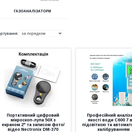
ГАЗОАНАЛІЗАТОРИ
Портативний цифровий
Професійний аналіз
мікроскоп-лупа 50X з
якості води C600 7 в
екраном 2" та записом фото/
підсвіткою та автома
відео Nectronix DM-370
калібруванням