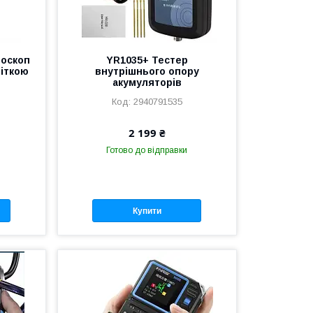
роскоп
YR1035+ Тестер
віткою
внутрішнього опору
акумуляторів
2940791535
2 199 ₴
Готово до відправки
Купити