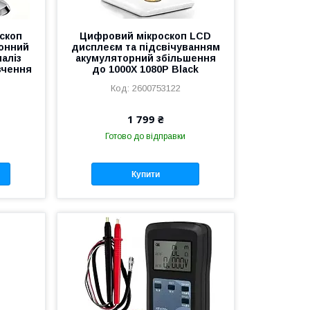
скоп
Цифровий мікроскоп LCD
ронний
дисплеєм та підсвічуванням
наліз
акумуляторний збільшення
ивчення
до 1000X 1080P Black
2600753122
1 799 ₴
Готово до відправки
Купити