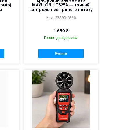
вий
Цифровий анемометр
омір)
MAYILON HT625A — точний
й
контроль повітряного потоку
2729546336
1 650 ₴
Готово до відправки
Купити