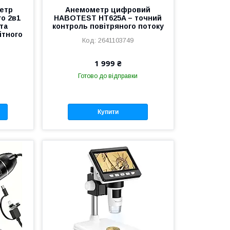
етр
Анемометр цифровий
ro 2в1
HABOTEST HT625A – точний
та
контроль повітряного потоку
ітного
2641103749
1 999 ₴
Готово до відправки
Купити