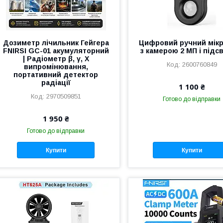
Дозиметр лічильник Гейгера
Цифровий ручний мік
FNIRSI GC-01 акумуляторний
з камерою 2 МП і підс
| Радіометр β, γ, X
2600760849
випромінювання,
портативний детектор
радіації
1 100 ₴
2970509851
Готово до відправки
1 950 ₴
Готово до відправки
Купити
Купити