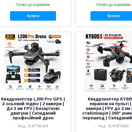
Готово до відправки
Готово до відправки
Купити
Купити
Квадрокоптер L200 Pro GPS |
Квадрокоптер KY605
2-осьовий підвіс | 2 камери |
екраном на пульті |
До 3 км FPV | Безщіткові
камера | FPV до 2 км 
двигуни | Складаний
стабілізація | 360° уни
професійний дрон
перешкод | Складани
3147792424
3147870409