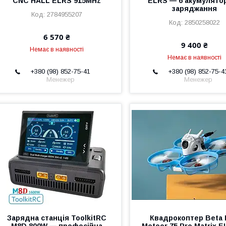
CNC HALL ELRS 915MHz
ELRS — 6 акумулятор
заряджання
2784955207
2850258022
6 570 ₴
9 400 ₴
Немає в наявності
Немає в наявності
+380 (98) 852-75-41
+380 (98) 852-75-4
Менежер
Менежер
Зарядна станція ToolkitRC
Квадрокоптер Beta