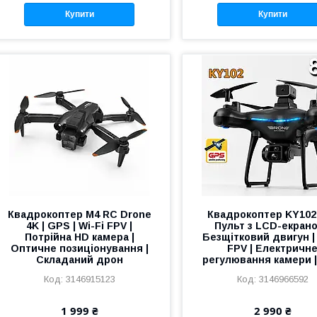
Купити
Купити
Квадрокоптер M4 RC Drone
Квадрокоптер KY102 
4K | GPS | Wi-Fi FPV |
Пульт з LCD-екрано
Потрійна HD камера |
Безщітковий двигун | 
Оптичне позиціонування |
FPV | Електричн
Складаний дрон
регулювання камери |
3146915123
3146966592
1 999 ₴
2 990 ₴