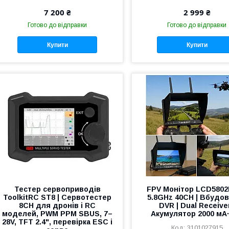
7 200 ₴
2 999 ₴
Готово до відправки
Готово до відправки
Купити
Купити
Тестер сервоприводів
FPV Монітор LCD5802D
ToolkitRC ST8 | Сервотестер
5.8GHz 40CH | Вбудо
8CH для дронів і RC
DVR | Dual Receiver
моделей, PWM PPM SBUS, 7–
Акумулятор 2000 мА
28V, TFT 2.4", перевірка ESC і
3101027915