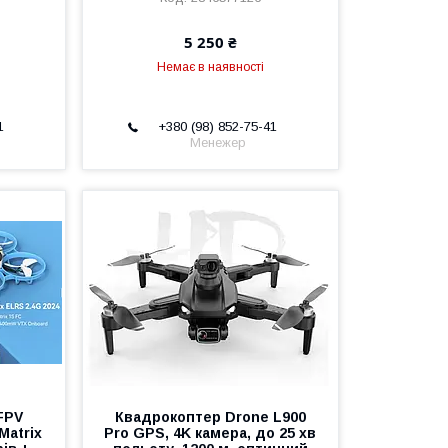
5 250 ₴
Немає в наявності
1
+380 (98) 852-75-41
Менежер
FPV
Квадрокоптер Drone L900
Matrix
Pro GPS, 4K камера, до 25 хв