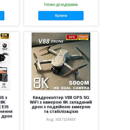
Готово до відправки
Купити
S з
Квадрокоптер V88 GPS 5G
 8K
WiFi з камерою 8K складаний
| EIS
дрон з подвійною камерою
кнення
та стабілізацією
й дрон
3017119433