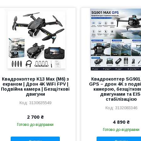
Квадрокоптер K13 Max (M6) з
Квадрокоптер SG901
екраном | Дрон 4K WiFi FPV |
GPS – дрон 4K з подв
Подвійна камера | Безщіткові
камерою, безщітко
двигуни
двигунами та EIS
стабілізацією
3130635549
3132083346
2 700 ₴
4 890 ₴
Готово до відправки
Готово до відправки