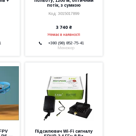
ів +
польоту, 1200 м, оптичний
потік, з сумкою
3015017899
3 740 ₴
Немає в наявності
1
+380 (98) 852-75-41
Менежер
 FPV
Підсилювач Wi-Fi сигналу