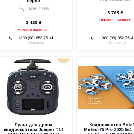
серво
3026120056
5 785 ₴
Немає в наявності
2 489 ₴
Немає в наявності
+380 (98) 852-75-41
+380 (98) 852-75-4
Менежер
Менежер
Пульт для дрона
Квадрокоптер Beta
квадрокоптера Jumper T14
Meteor75 Pro 2025 5в1 