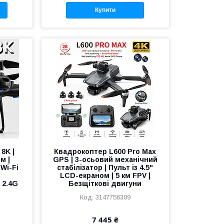
Купити
8K |
Квадрокоптер L600 Pro Max
м |
GPS | 3-осьовий механічний
Wi-Fi
стабілізатор | Пульт із 4.5"
е
LCD-екраном | 5 км FPV |
 2.4G
Безщіткові двигуни
3147756309
7 445 ₴