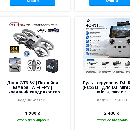
Купити
Купити
Дрон GT3 8K | Подвійна
Пульт керування DJI 
камера | WiFi FPV |
(RC231) | Для DJI Mini 
Складаний квадрокоптер
Mini 2, Mavic 3
3014956530
3096754638
1 980 ₴
2 400 ₴
Готово до відправки
Готово до відправки