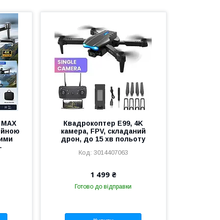
 MAX
Квадрокоптер E99, 4K
ійною
камера, FPV, складаний
вими
дрон, до 15 хв польоту
-
3014407063
1 499 ₴
Готово до відправки