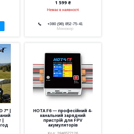
1 599 ₴
Немає в наявності
+380 (98) 852-75-41
Менежер
 7" |
HOTA F6 — професійний 4-
ваний
канальний зарядний
 |
пристрій для FPV
·год
акумуляторів
2846577126