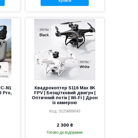
Купити
RC-N1
Квадрокоптер S116 Max 8K
3 Pro,
FPV | Безщітковий двигун |
Оптичний потік | Wi-Fi | Дрон
із камерою
3129889043
2 300 ₴
Готово до відправки