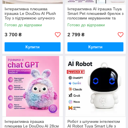
Інтерактивна плюшева
Інтерактивна AI іграшка Tuya
іграшка Le DouDou AI Plush
Smart Pet плюшевий брелок з
Toy з підтримкою штучного
голосовим керуванням та
інтелекту та Wi-Fi (28 см)
LED підсвіткою
Готово до відправки
Готово до відправки
3 700
2 799
₴
₴
Купити
Купити
Інтерактивна іграшка
Робот з штучним інтелектом
плюшева Le DouDou AI 28см
AI Robot Tuya Smart Life з