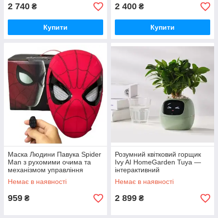
2 740
2 400
₴
₴
Купити
Купити
Маска Людини Павука Spider
Розумний квітковий горщик
Man з рухомими очима та
Ivy AI HomeGarden Tuya —
механізмом управління
інтерактивний
підборіддям
самодоглядний planter Tuya
Немає в наявності
Немає в наявності
Yellow
959
2 899
₴
₴