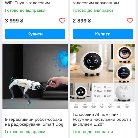
WiFi Tuya з голосовим
голосовим керуванням
спілкуванням та штучним
українською мовою
Готово до відправки
Готово до відправки
інтелектом
3 999
2 899
₴
₴
Купити
Купити
Голосовий AI помічник |
Інтерактивний робот-собака
Розумний настільний робот з
на радіокеруванні Smart Dog
дисплеєм 1.28"
Готово до відправки
Готово до відправки