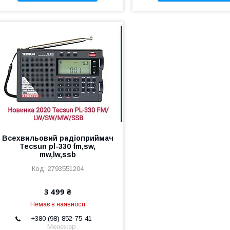
Всехвильовий радіоприймач
Tecsun pl-330 fm,sw,
mw,lw,ssb
2793551204
3 499 ₴
Немає в наявності
+380 (98) 852-75-41
Менежер