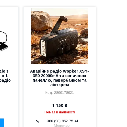
іо з
Аварійне радіо Wopker XSY-
 в 1
350 20000mAh з сонячною
радіо
панеллю, павербанком та
ліхтарем
2899178921
1 150 ₴
Немає в наявності
+380 (98) 852-75-41
Менежер