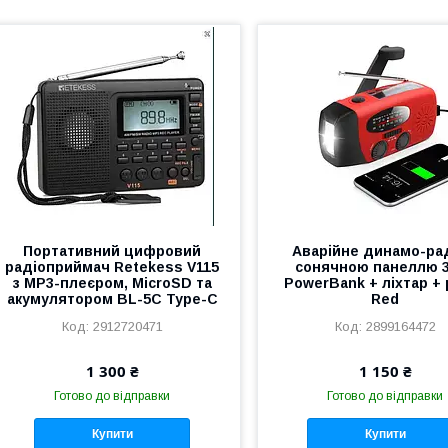
Портативний цифровий
Аварійне динамо-рад
радіоприймач Retekess V115
сонячною панеллю 3
з MP3-плеєром, MicroSD та
PowerBank + ліхтар + 
акумулятором BL-5C Type-C
Red
2912720471
2899164472
1 300 ₴
1 150 ₴
Готово до відправки
Готово до відправки
Купити
Купити