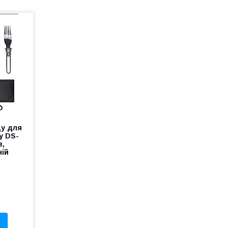
ду для
у DS-
в,
ній