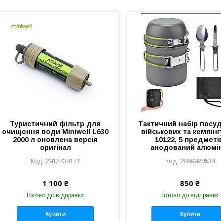
Туристичний фільтр для
Тактичний набір посу
очищення води Miniwell L630
військових та кемпінг
2000 л оновлена версія
10122, 5 предметі
оригінал
анодований алюмі
2912734177
2899928534
1 100 ₴
850 ₴
Готово до відправки
Готово до відправки
Купити
Купити