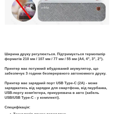
Ширина друку регулюється. Підтримується термопапір
форматів 210 мм / 107 мм / 77 мм / 55 мм (А4, 4", 3", 2").
Принтер має потужний вбудований акумулятор, що
забезпечує 3 години безперервного автономного друку.
Принтер має зарядний порт USB Type-C (2A) - може
заряджатись від зарядки для смартфона, від паурбанка,
USB-порту комп'ютера, прикурювача в авто (кабель
USB/USB Type-C - у комплекті).
Специфікація:
Технологія друку: термодрук