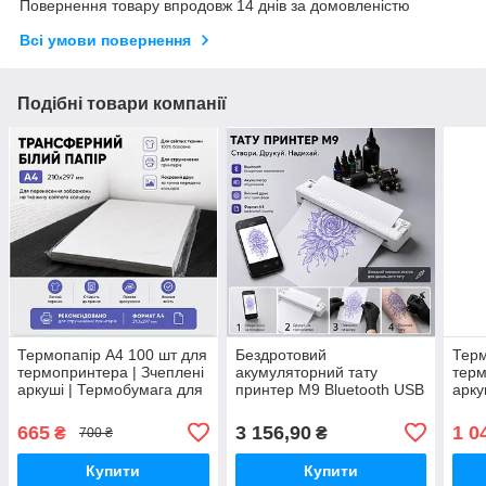
Повернення товару впродовж 14 днів за домовленістю
Всі умови повернення
Подібні товари компанії
Термопапір A4 100 шт для
Бездротовий
Терм
термопринтера | Зчеплені
акумуляторний тату
терм
аркуші | Термобумага для
принтер M9 Bluetooth USB
арку
PeriPage, HPRT, Phomemo
| Трансферний
Peri
та інших A4 принтерів
термопринтер A4 для тату
та і
665
3 156,90
1 0
₴
₴
700 ₴
ескізів | Білий
Купити
Купити