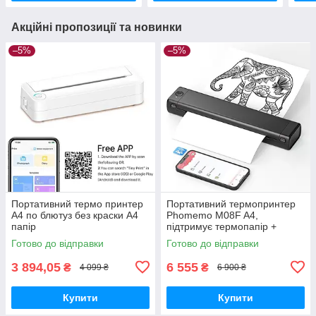
Акційні пропозиції та новинки
–5%
–5%
Портативний термо принтер
Портативний термопринтер
А4 по блютуз без краски A4
Phomemo M08F A4,
папір
підтримує термопапір +
термо папір 100 шт
Готово до відправки
Готово до відправки
3 894,05
6 555
₴
₴
4 099 ₴
6 900 ₴
Купити
Купити