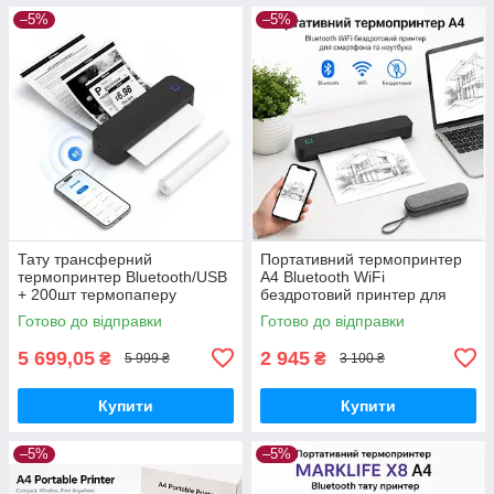
–5%
–5%
Тату трансферний
Портативний термопринтер
термопринтер Bluetooth/USB
A4 Bluetooth WiFi
+ 200шт термопаперу
бездротовий принтер для
смартфона та ноутбука
Готово до відправки
Готово до відправки
5 699,05
2 945
₴
₴
5 999 ₴
3 100 ₴
Купити
Купити
–5%
–5%