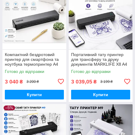
Компактний бездротовий
Портативний тату принтер
принтер для смартфона та
для трансферу та друку
ноутбука термопринтер A4
документів MARKLIFE X8 A4
Bluetooth WiFi
Bluetooth
Готово до відправки
Готово до відправки
3 040
3 039,05
₴
₴
3 200 ₴
3 199 ₴
Купити
Купити
–5%