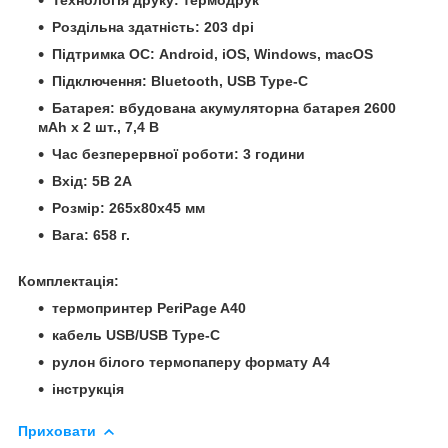
Роздільна здатність: 203 dpi
Підтримка ОС: Android, iOS, Windows, macOS
Підключення: Bluetooth, USB Type-C
Батарея: вбудована акумуляторна батарея 2600
мАh x 2 шт., 7,4 В
Час безперервної роботи: 3 години
Вхід: 5В 2А
Розмір: 265x80x45 мм
Вага: 658 г.
Комплектація:
термопринтер PeriPage A40
кабель USB/USB Type-C
рулон білого термопаперу формату А4
інструкція
Приховати