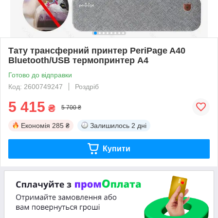
Тату трансферний принтер PeriPage A40
Bluetooth/USB термопринтер А4
Готово до відправки
Код: 2600749247
Роздріб
5 415
₴
5 700 ₴
Економія
285 ₴
Залишилось
2 дні
Купити