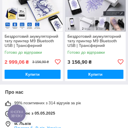
Бездротовий акумуляторний
Бездротовий акумуляторний
тату принтер M9 Bluetooth
тату принтер M9 Bluetooth
USB | Трансферний
USB | Трансферний
термопринтер A4 для тату
термопринтер A4 для тату
Готово до відправки
Готово до відправки
ескізів
ескізів | Білий
2 999,06
3 156,90
₴
₴
3 156,90 ₴
Купити
Купити
Про нас
99% позитивних з 314 відгуків за рік
Працює з 05.05.2025
КНОПКА
ЗВ'ЯЗКУ
м. Львів
Плугова 6, Львів, Україна