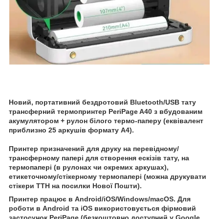
Новий, портативний бездротовий Bluetooth/USB тату
трансферний термопринтер PeriPage A40 з вбудованим
акумулятором + рулон білого термо-паперу (еквівалент
приблизно 25 аркушів формату А4).
Принтер призначений для друку на перевідному/
трансферному папері для створення ескізів тату, на
термопапері (в рулонах чи окремих аркушах),
етикеточному/стікерному термопапері (можна друкувати
стікери ТТН на посилки Нової Пошти).
Принтер працює в Android/iOS/Windows/macOS. Для
роботи в Android та iOS використовується фірмовий
застосунок PeriPage (безкоштовно доступний у Google