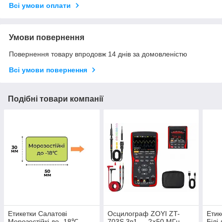
Всі умови оплати
Умови повернення
Повернення товару впродовж 14 днів за домовленістю
Всі умови повернення
Подібні товари компанії
Етикетки Салатові
Осцилограф ZOYI ZT-
Етик
Морозостійкі до -18℃
703S 3в1 — 2×50 МГц,
Білі