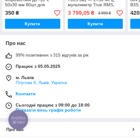
50х30 мм 80шт для
мультиметр True RMS,
B3S,
NIIMBOT B21, B3S, B1
генератор сигналів
350
3 799,05
420
₴
₴
3 999 ₴
Купити
Купити
Про нас
99% позитивних з 315 відгуків за рік
Працює з 05.05.2025
м. Львів
Плугова 6, Львів, Україна
Контакти
Сьогодні працює з 09:00 до 18:00
Показати весь графік роботи
КНОПКА
ЗВ'ЯЗКУ
Про нас