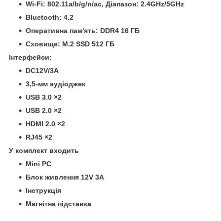
Wi-Fi: 802.11a/b/g/n/ac, Діапазон: 2.4GHz/5GHz
Bluetooth: 4.2
Оперативна пам'ять: DDR4 16 ГБ
Сховище: M.2 SSD 512 ГБ
Інтерфейси:
DC12V/3A
3,5-мм аудіоджек
USB 3.0 ×2
USB 2.0 ×2
HDMI 2.0 ×2
RJ45 ×2
У комплект входить
Mini PC
Блок живлення 12V 3A
Інструкція
Магнітна підставка