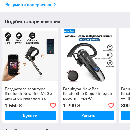
Всі умови повернення
Подібні товари компанії
Бездротова гарнітура
Гарнітура New Bee
Гарн
Bluetooth New Bee M50 з
Bluetooth 5.0, до 25 годин
Blue
шумопоглинанням та
роботи, Type-C
— HD
захисним кейсом
шум
1 550
1 299
899
₴
₴
мікр
воді
Купити
Купити