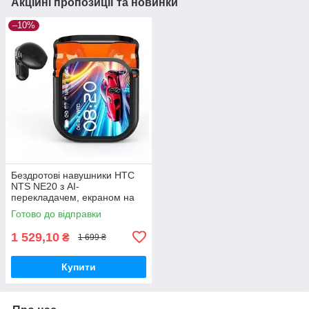
Акційні пропозиції та новинки
–10%
Бездротові навушники HTC
NTS NE20 з AI-
перекладачем, екраном на
кейсі, Bluetooth 6.0, сенсорне
Готово до відправки
керування
1 529,10
₴
1 699 ₴
Купити