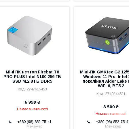
Міні ПК неттоп Firebat T8
Міні-ПК GMKtec G2 12/5
PRO PLUS Intel N100 256 ГБ
Windows 11 Pro, Intel 
SSD M.2 8 ГБ DDR5
покоління Alder Lake 
WiFi 6, BT5.2
2747615453
2749244521
6 999 ₴
8 500 ₴
Немає в наявності
Немає в наявності
+380 (98) 852-75-41
+380 (98) 852-75-4
Менежер
Менежер