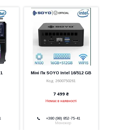
S1
Міні Пк SOYO Intel 16/512 GB
2600750261
7 499 ₴
Немає в наявності
1
+380 (98) 852-75-41
Менежер