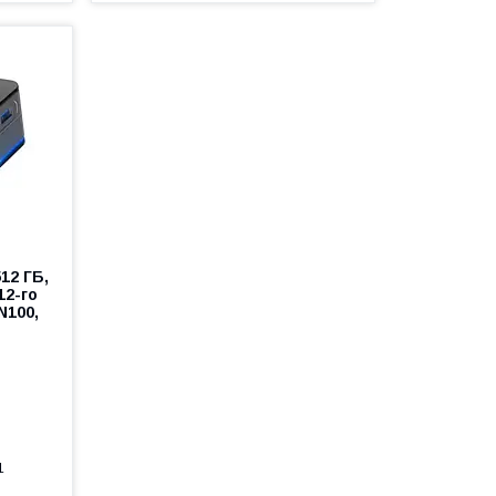
12 ГБ,
12-го
N100,
1