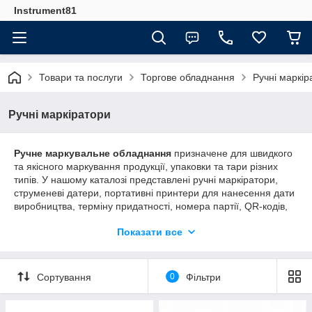
Instrument81
Товари та послуги
Торгове обладнання
Ручні маркір
Ручні маркіратори
Ручне маркувальне обладнання
призначене для швидкого
та якісного маркування продукції, упаковки та тари різних
типів. У нашому каталозі представлені ручні маркіратори,
струменеві датери, портативні принтери для нанесення дати
виробництва, терміну придатності, номера партії, QR-кодів,
штрих-кодів, логотипів та іншої інформації. Обладнання
Показати все
підходить для виробництва, складів, магазинів, логістичних
центрів і харчової промисловості. Пропонуємо якісні
маркувальники, картриджі та комплектуючі за вигідними
цінами з доставкою по всій Україні.
Сортування
0
Фільтри