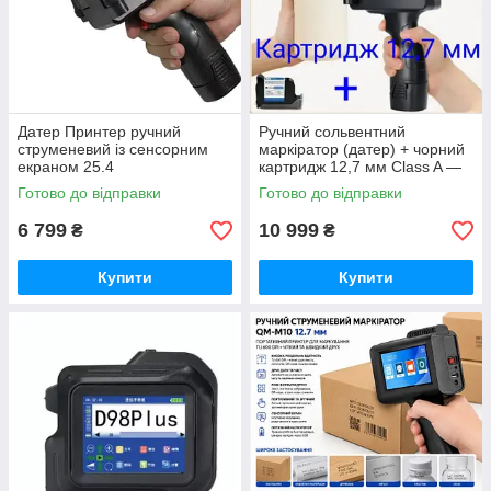
Датер Принтер ручний
Ручний сольвентний
струменевий із сенсорним
маркіратор (датер) + чорний
екраном 25.4
картридж 12,7 мм Class A —
портативний принтер для
Готово до відправки
Готово до відправки
маркування по різних
матеріалах
6 799
10 999
₴
₴
Купити
Купити