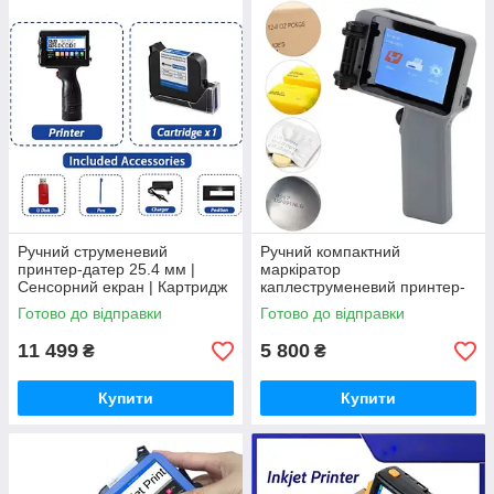
Ручний струменевий
Ручний компактний
принтер-датер 25.4 мм |
маркіратор
Сенсорний екран | Картридж
каплеструменевий принтер-
у комплекті
датувальник 12.7 мм, 600
Готово до відправки
Готово до відправки
dpi (Без картриджу)
11 499
5 800
₴
₴
Купити
Купити