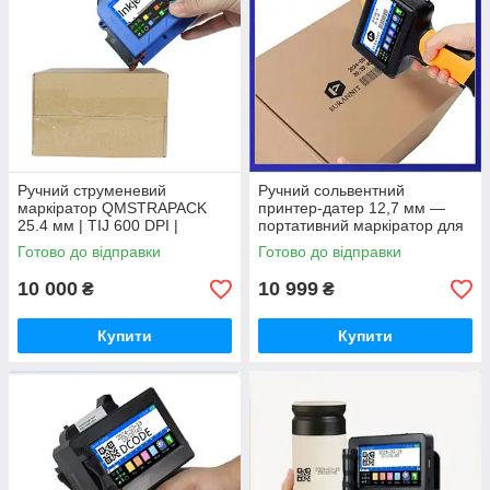
Ручний струменевий
Ручний сольвентний
маркіратор QMSTRAPACK
принтер-датер 12,7 мм —
25.4 мм | TIJ 600 DPI |
портативний маркіратор для
Сенсорний екран | Друк дати,
нанесення дати та
Готово до відправки
Готово до відправки
QR-кодів, штрихкодів
маркування
10 000
10 999
₴
₴
Купити
Купити