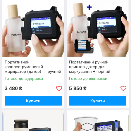
Портативний
Портативний ручний
краплеструменевий
принтер-датер для
маркіратор (датер) — ручний
маркування + чорний
сольвентний принтер для
картридж
Готово до відправки
Готово до відправки
маркування продукції та
упаковки
3 480
5 850
₴
₴
Купити
Купити