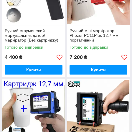
Ручний струменевий
Ручний міні маркіратор
маркувальник датер/
Phezer PC11Plus 12.7 мм —
маркіратор (Без картриджу)
портативний
каплеструменевий принтер
Готово до відправки
Готово до відправки
600 dpi (Без картриджу)
4 400
7 200
₴
₴
Купити
Купити