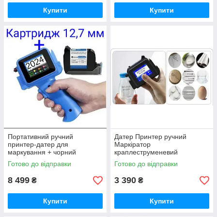
Купити
Купити
Портативний ручний
Датер Принтер ручний
принтер-датер для
Маркіратор
маркування + чорний
краплеструменевий
картридж 12,7 мм Class A
сольвентний (Без картриджу)
Готово до відправки
Готово до відправки
8 499
3 390
₴
₴
Купити
Купити