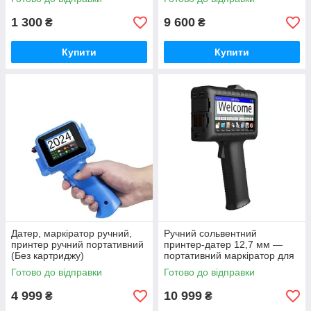
1 300
9 600
₴
₴
Купити
Купити
Датер, маркіратор ручний,
Ручний сольвентний
принтер ручний портативний
принтер-датер 12,7 мм —
(Без картриджу)
портативний маркіратор для
нанесення дати та
Готово до відправки
Готово до відправки
маркування
4 999
10 999
₴
₴