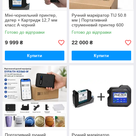
Міні-чорнильний принтер,
Ручний маркіратор TIJ 50.8
датер + Картридж 12,7 мм
мм | Портативний
класс А чорний
струменевий принтер 600
DPI | QR-коди | Дати |
Готово до відправки
Готово до відправки
Логотипи | 2 друкувальні
головки
9 999
22 000
₴
₴
Купити
Купити
Портативний ручний
Ручний маркіратор