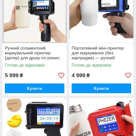
Ручний сольвентний
Портативний міні-принтер
маркувальний принтер
для маркування (без
(датер) для друку по різних
картриджа) — ручний
матеріалах — портативний
чорнильний датер для
Готово до відправки
Готово до відправки
маркиратор (без картриджа)
упаковки та продукції
5 899
4 999
₴
₴
Купити
Купити