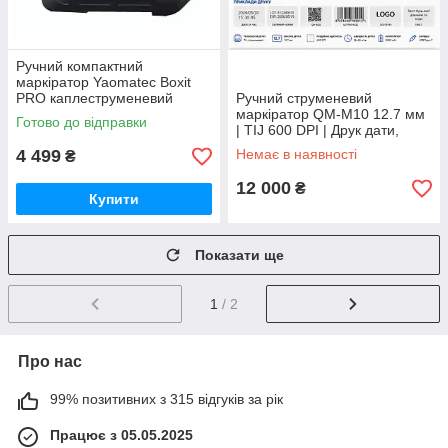
Ручний компактний
маркіратор Yaomatec Boxit
PRO каплеструменевий
Ручний струменевий
принтер-датувальник 12.7
маркіратор QM-M10 12.7 мм
Готово до відправки
мм, 600 dpi, DWS система
| TIJ 600 DPI | Друк дати,
(Без картриджу)
логотипів, QR-кодів |
4 499
Немає в наявності
₴
Портативний принтер для
маркування
12 000
₴
Купити
Показати ще
1
/ 2
Про нас
99% позитивних з 315 відгуків за рік
Працює з 05.05.2025