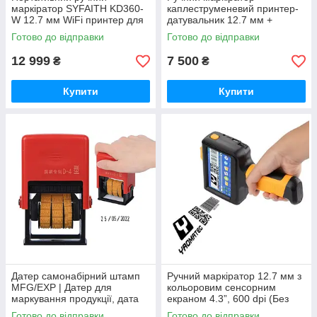
маркіратор SYFAITH KD360-
каплеструменевий принтер-
W 12.7 мм WiFi принтер для
датувальник 12.7 мм +
QR-кодів, дат та маркування
картридж
Готово до відправки
Готово до відправки
12 999
7 500
₴
₴
Купити
Купити
Датер самонабірний штамп
Ручний маркіратор 12.7 мм з
MFG/EXP | Датер для
кольоровим сенсорним
маркування продукції, дата
екраном 4.3”, 600 dpi (Без
виробництва та придатності
картриджу)
Готово до відправки
Готово до відправки