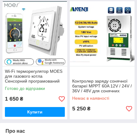
Wi-Fi терморегулятор MOES
для газового котла
Сенсорний програмований
Контролер заряду сонячної
термостат Tuya Smart
батареї MPPT 60A 12V / 24V /
Готово до відправки
36V / 48V для сонячних
панелей та вітрогенераторів
1 650
Немає в наявності
₴
5 250
₴
Купити
Про нас