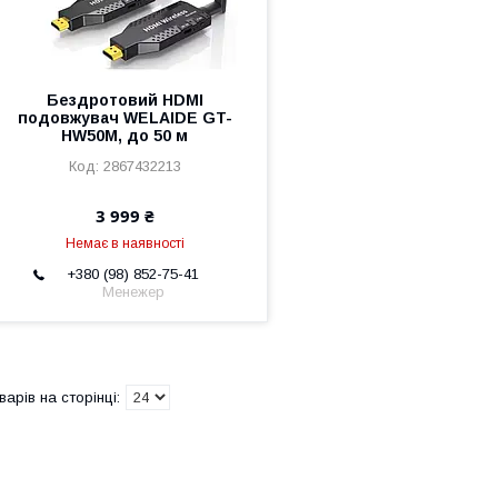
Бездротовий HDMI
подовжувач WELAIDE GT-
HW50M, до 50 м
2867432213
3 999 ₴
Немає в наявності
+380 (98) 852-75-41
Менежер